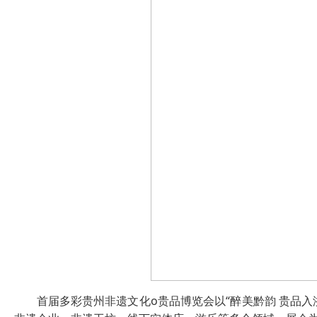
首届多彩贵州非遗文化o贵品博览会以“醉美黔韵 贵品入