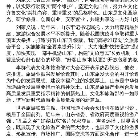
神，以实际行动落实“两个维护”，坚定文化自信，努力在文化
齐鲁文化“崇礼尚宾、重情重义”的品格特色。山东是文化圣境
光、研学修身、创新创业、安家置业，共建共享这一方好山
刘家义说，近年来，山东牢记书记嘱托，大力培育精品旅
建，旅游综合发展水平不断提升。随着我国抗疫斗争取得重
项重大举措，打造“好客山东”升级版。我们高标准谋划“文旅
会平台，实施旅游“全要素提升计划”，大力推进“快旅慢游”强
度，加快实现“一部手机游山东”，构建“文旅惠民”长效机制
营造安心舒心贴心的环境。“好客山东”将以更加开放包容的
李群代表文化和旅游部对大会召开表示热烈祝贺。他说
速推进。旅游业振兴发展恰逢其时，山东旅发大会的召开恰
为中心的发展思想、建设幸福产业的实践厚土。山东是中华
旅游融合发展重要指示的精神沃土。山东是旅游产业融合发
高质量发展重要指示精神的创新热土。文化和旅游部将一如
新，谱写新时代旅游业高质量发展的新篇章。
世界旅游联盟主席、中国旅游协会会长段强在致辞时说
模居于全国前列。近年来，山东省委、省政府高度重视旅游
强，“孔孟之乡”“好客山东”名片光彩夺目、声名远播，世界
会，既展现了文化旅游产业的巨大潜力，也展示了文化旅游
发、形象宣传、市场推广、国际交流等方面深化合作，进一