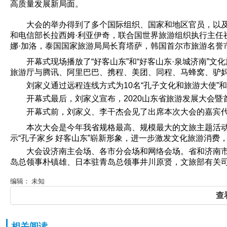
高质量发展新局面。
大会的举办得到了多个国际组织、国家和地区官员，以
和电信部长拉西姆·利亚伊奇，联合国世界旅游组织执行主任
娜·加洛，泰国国家旅游局局长育塔萨，韩国首尔市旅游名誉
开幕式现场播放了“好客山东”和“好客山东·泉城济南”
旅游厅与腾讯、阿里巴巴、携程、美团、同程、马蜂窝、驴妈
刘家义通过远程连线方式为10名“孔子文化和旅游大使”
开幕式最后，刘家义宣布，2020山东省旅游发展大会
开幕式前，刘家义、李干杰会见了出席本次大会的嘉宾
本次大会是今年我省规格最高、规模最大的文旅主题活
示“孔子家乡 好客山东”崭新形象，进一步激发文化旅游消
大会设济南主会场、各市分会场和网络会场。省和济南
岛总领事朴镇雄、日本驻青岛总领事井川原贤，文旅部有关
编辑： 未知
查
相关阅读