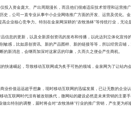
不仅投入资金庞大、产出周期漫长，而且他们很难适应技术管理和运营推
历史，公司一直专业从事中小企业网络推广方面的开发、运营及优化。金
提高企业核心竞争力。特别在金泉网深耕的
“
农牧渔林
”
等传统行业，无论
产品信息的更新，以及全新原创资讯的发布和传播，以此达到立体化宣传
别敏感，比如原创资讯、新的产品图样、新的链接等等，所以经营店铺，
断的新消息，会继而加深对这家店的印象，久而久之便会产生商机。
端的快速崛起，导致移动互联网成为炙手可热的领域，金泉网为了让站内
的商业价值远远超乎想象，现时移动互联网的迅猛发展，已让无数的企业
移动互联网时代没有被改朝换代，微网站的建设必然是未来营销的主要手
业做出特别的调整，届时将会对
“
农牧渔林
”
行业的推广营销，产生更为积