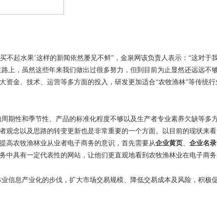
买不起水果
’
这样的新闻依然屡见不鲜
”
，金泉网该负责人表示：
“
这对于
道路上，虽然这些年来我们做出过很多努力，但到目前为止显然还远远不
大资金、技术、运营等多方面的投入，研发更加适合
“
农牧渔林
”
等传统行
的周期性和季节性、产品的标准化程度不够以及生产者专业素养欠缺等多
者观念以及思路的转变更新也是非常重要的一个方面。以目前的现状来看
提高农牧渔林业从业者电子商务的意识，首先需要从
企业黄页
、
企业名录
务中具有一定代表性的网站，让他们更直观地看到农牧渔林业在电子商务
林业信息产业化的步伐，扩大市场交易规模、降低交易成本及风险，积极