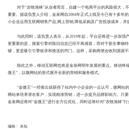
对于
“
农牧渔林
”
从业者而言，自建一个电商平台的风险很大，
重要。据该负责人介绍，金泉网自
2004
年正式上线至今已有十多年的
小企业运用互联网销售产品
,
网上营销
,
降低采购及广告投放成本，并
与此同时，该负责人表示，从
2019
年起，平台还将进一步加强
更重要的是，搜索引擎对陈旧信息已经不再感冒，而对于新生事物特
键，更是吸引引擎收录和推送的窍门。这样，采购商便会收到源源不
除此之外，移动互联网也将是金泉网明年发展的重点。移动终
微王
”
，以微网站的形式展开全新的营销和服务模式。
“
金微王
”
一经推出就获得了站内中小企业的一众认可，微网站
网站来培养潜在客户，实现精准营销，进一步提升品牌影响力。只要
金泉网还将对
“
金微王
”
进行全方位优化，同时还将针对
“
农牧渔林
”
行
编辑： 未知