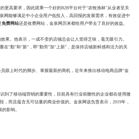
广的更高要求，因此搭乘一个好的
B2B
平台对于
“
农牧渔林
”
从业者至关
泉网能够满足中小企业用户低投入，高回报的发展需求，有效促进中
是
免费网站
还是收费网站，金泉网历来都给用户带去了良好的效益。
的效果。他表示，一成不变的店铺总会让人觉得乏味，毫无吸引力。
重在
“
勤
”
和
“
新
”
，即
“
勤劳
”
加
“
上新
”
，是保持店铺新鲜感和活力的关
会员跟上时代的脚步、掌握最新的商机，近年来推出移动电商品牌
“
金
认识到了移动端营销的重要性，目前具有行业前瞻性的企业都在使用微
段，而且蕴含无可估量的商业价值的。金泉网该负责表示，
2019
年，
极的影响。