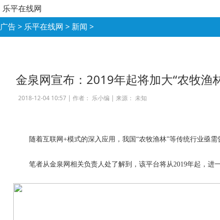
乐平在线网
广告
>
乐平在线网
>
新闻
>
金泉网宣布：2019年起将加大“农牧渔
2018-12-04 10:57 |
作者： 乐小编
|
来源： 未知
随着互联网
+
模式的深入应用，我国
“
农牧渔林
”
等传统行业亟需
笔者从金泉网相关负责人处了解到，该平台将从
2019
年起，进